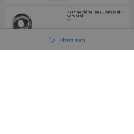
Terrinenlöffel aus Edelstahl -
Servotel
Filtern nach
Diese Preise enthalten keine Versandkosten, sofern nicht anders angegeben
Teelöffel aus Edelstahl -
Servotel
›
Deutschland |
DE
(€ EUR )
Hinweisgebersystem
Impressum