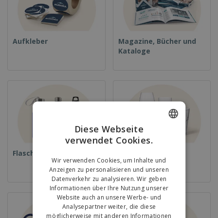
Aufkleber
Magazine, Bücher und
Kataloge
Diese Webseite
verwendet Cookies.
ENGLISH
Flaschen
Gläser und Becher
GERMAN
Wir verwenden Cookies, um Inhalte und
Anzeigen zu personalisieren und unseren
Datenverkehr zu analysieren. Wir geben
Informationen über Ihre Nutzung unserer
Website auch an unsere Werbe- und
Analysepartner weiter, die diese
möglicherweise mit anderen Informationen