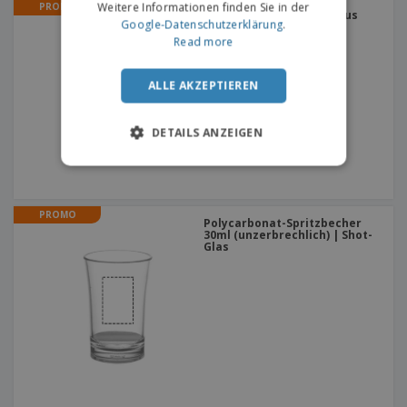
Weitere Informationen finden Sie in der
PROMO
Einweg-Espressotasse aus
Google-Datenschutzerklärung
.
Papier 120ml | Einweg-
Espressotasse
Read more
ALLE AKZEPTIEREN
DETAILS ANZEIGEN
PROMO
Polycarbonat-Spritzbecher
30ml (unzerbrechlich) | Shot-
Glas