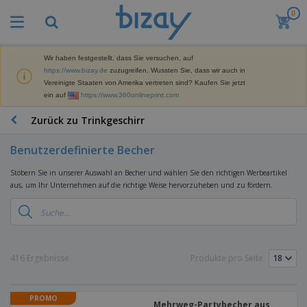
0
M
e
i
s
Wir haben festgestellt, dass Sie versuchen, auf
M
t
https://www.bizay.de
zuzugreifen. Wussten Sie, dass wir auch in
a
g
Vereinigte Staaten von Amerika vertreten sind? Kaufen Sie jetzt
r
e
ein auf
https://www.360onlineprint.com
k
k
W
e
a
e
Zurück zu Trinkgeschirr
t
u
r
i
f
b
n
Benutzerdefinierte Becher
t
D
e
g
i
p
M
Stöbern Sie in unserer Auswahl an Becher und wählen Sie den richtigen Werbeartikel
s
r
a
aus, um Ihr Unternehmen auf die richtige Weise hervorzuheben und zu fördern.
p
o
t
B
l
d
e
ü
a
u
r
r
y
k
i
o
s
t
T
a
b
u
e
a
416 Ergebnisse
Produkte pro Seite:
l
e
n
s
d
d
c
a
A
K
h
r
PROMO
u
l
Mehrweg-Partybecher aus