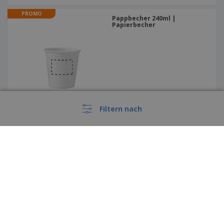
PROMO
Pappbecher 240ml |
Papierbecher
Filtern nach
PROMO
PET Obstbecher 266ml
(Einweg) | Transparenter
konischer Becher
Diese Preise enthalten keine Versandkosten, sofern nicht anders angegeben
›
Deutschland |
DE