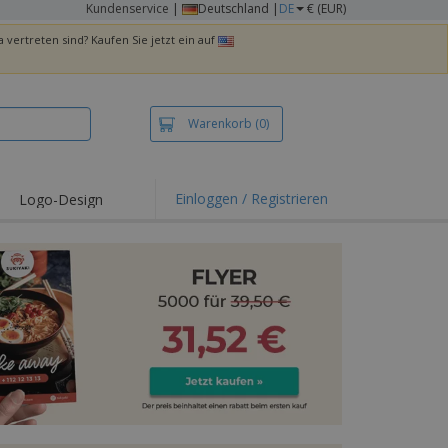
Kundenservice
|
Deutschland |
DE
€ (EUR)
 vertreten sind? Kaufen Sie jetzt ein auf
Warenkorb
(0)
Einloggen / Registrieren
Logo-Design
hlights und
ebote
irts und Polos
kereien
oor-Aktivitäten
iten von zu Hause
sandkartons
onalisierte
chenke