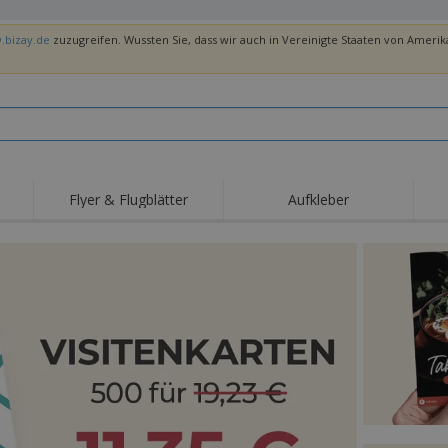
.bizay.de
zuzugreifen. Wussten Sie, dass wir auch in Vereinigte Staaten von Amerika
Flyer & Flugblätter
Aufkleber
Hig
Trends
Neue Produkte
Ang
Flaggen, Fahnen und
Rollups
T-Sh
Schreibtisch-Flaggen
Food-Service-
Roll-ups
Stic
Ausrüstung und
Zubehör
Hauslieferung und
Einwegprodukte
Outd
Take-away
Aufkleber, Vinyls und
Armbanduhren
Arbe
Poster
Hoodies
Pokale und Trophäen
Ver
Pers
Aussteller
Medaillen
Ges