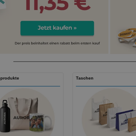
Plakate
Essen und Süßigkeiten
Öko
Mag
Koffer und Rucksäcke
Druckeretiketten
Kat
produkte
Taschen