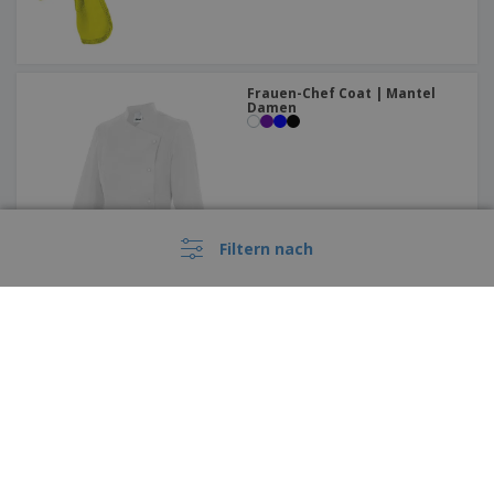
Frauen-Chef Coat | Mantel
Damen
Filtern nach
PASSENDE KITAB verstellbare
Schürze
Diese Preise enthalten keine Versandkosten, sofern nicht anders angegeben
Deutschland |
DE