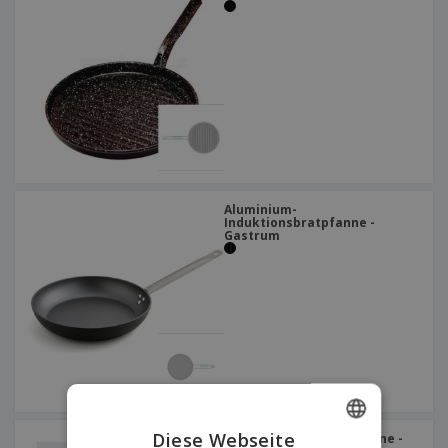
Aluminium-
Induktionsbratpfanne -
Gastrum
Diese Webseite
Große Keramikbratpfanne -