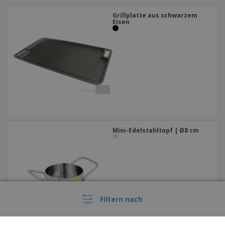
Grillplatte aus schwarzem
Eisen
Mini-Edelstahltopf | Ø8 cm
Filtern nach