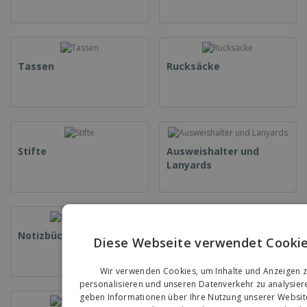
Tassen
Rucksäcke
Stifte
Ausweishalter und
Lanyards
Notizbücher
Technologie
Diese Webseite verwendet Cookie
EN
Wir verwenden Cookies, um Inhalte und Anzeigen 
G
personalisieren und unseren Datenverkehr zu analysier
geben Informationen über Ihre Nutzung unserer Websit