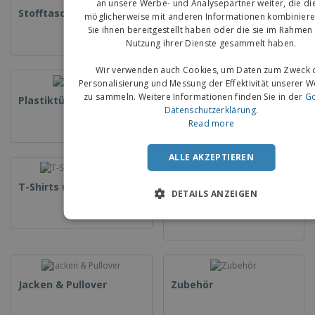
an unsere Werbe- und Analysepartner weiter, die di
Stofftaschen
Papiertüten
möglicherweise mit anderen Informationen kombiniere
Sie ihnen bereitgestellt haben oder die sie im Rahmen 
Nutzung ihrer Dienste gesammelt haben.
Wir verwenden auch Cookies, um Daten zum Zweck 
Personalisierung und Messung der Effektivität unserer 
zu sammeln. Weitere Informationen finden Sie in der
Go
Plastiktüten
Duftsäckchen
Datenschutzerklärung
.
Read more
ALLE AKZEPTIEREN
T-Shirts und Polos
DETAILS ANZEIGEN
Uniformen &
Sicherheitskleidung
Jacken & Pullover
Zubehör