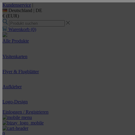
Kundenservice
|
Deutschland |
DE
€ (EUR)
Warenkorb
(0)
Alle Produkte
Visitenkarten
Flyer & Flugblätter
Aufkleber
Logo-Design
Einloggen / Registrieren
0