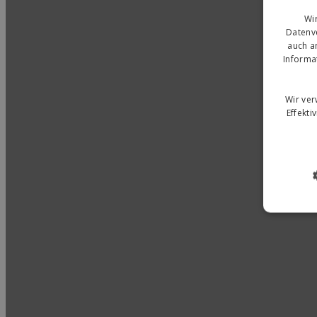
Wi
Datenve
auch a
Informa
Wir ve
Effekti