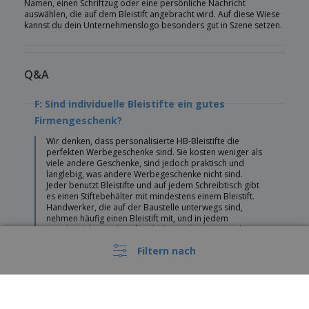
Namen, einen Schriftzug oder eine persönliche Nachricht
auswählen, die auf dem Bleistift angebracht wird. Auf diese Wiese
kannst du dein Unternehmenslogo besonders gut in Szene setzen.
Q&A
F: Sind individuelle Bleistifte ein gutes
Firmengeschenk?
Wir denken, dass personalisierte HB-Bleistifte die
perfekten Werbegeschenke sind. Sie kosten weniger als
viele andere Geschenke, sind jedoch praktisch und
langlebig, was andere Werbegeschenke nicht sind.
Jeder benutzt Bleistifte und auf jedem Schreibtisch gibt
es einen Stiftebehälter mit mindestens einem Bleistift.
Handwerker, die auf der Baustelle unterwegs sind,
nehmen häufig einen Bleistift mit, und in jedem
Haushalt gibt es Bleistifte, die häufig benutzt werden.
Mit personalisierten Bleistiften machst du den Namen
Filtern nach
deines Unternehmens bekannter und wenn du deinen
Bleistift mit deiner Telefonnummer oder
Internetadresse versiehst, finden die Leute den
Unternehmen schnell, wenn sie deine Dienste
benötigen oder mit dir in Kontakt treten wollen.