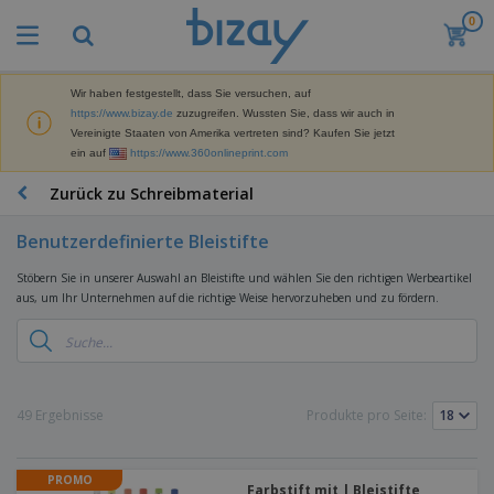
0
M
e
i
s
Wir haben festgestellt, dass Sie versuchen, auf
M
t
https://www.bizay.de
zuzugreifen. Wussten Sie, dass wir auch in
a
g
Vereinigte Staaten von Amerika vertreten sind? Kaufen Sie jetzt
r
e
ein auf
https://www.360onlineprint.com
k
k
W
e
a
e
Zurück zu Schreibmaterial
t
u
r
i
f
b
n
Benutzerdefinierte Bleistifte
t
D
e
g
i
p
M
Stöbern Sie in unserer Auswahl an Bleistifte und wählen Sie den richtigen Werbeartikel
s
r
a
aus, um Ihr Unternehmen auf die richtige Weise hervorzuheben und zu fördern.
p
o
t
B
l
d
e
ü
a
u
r
r
y
k
i
o
s
t
T
a
b
u
e
a
49 Ergebnisse
Produkte pro Seite:
l
e
n
s
d
d
c
a
A
K
h
r
PROMO
u
l
Farbstift mit | Bleistifte