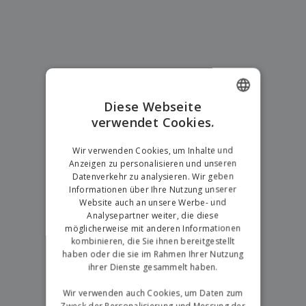
e
f
s
e
n
s
i
V
t
d
e
e
u
r
l
n
p
l
g
N
a
e
a
c
r
c
k
Diese Webseite
h
u
verwendet Cookies.
ENGLISH
A
T
n
l
h
g
GERMAN
l
e
Wir verwenden Cookies, um Inhalte und
e
m
Anzeigen zu personalisieren und unseren
Einloggen /
P
a
Datenverkehr zu analysieren. Wir geben
Registrieren
r
K
Informationen über Ihre Nutzung unserer
o
a
Website auch an unsere Werbe- und
d
u
Kundenservice
Analysepartner weiter, die diese
u
f
möglicherweise mit anderen Informationen
k
e
kombinieren, die Sie ihnen bereitgestellt
t
n
haben oder die sie im Rahmen Ihrer Nutzung
e
ihrer Dienste gesammelt haben.
Wir verwenden auch Cookies, um Daten zum