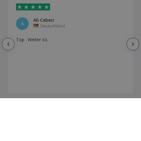
Ali Cebeci
A
Deutschland
Top . Weiter so.
Wie unsere Kunden ihr Produkt angepasst
haben