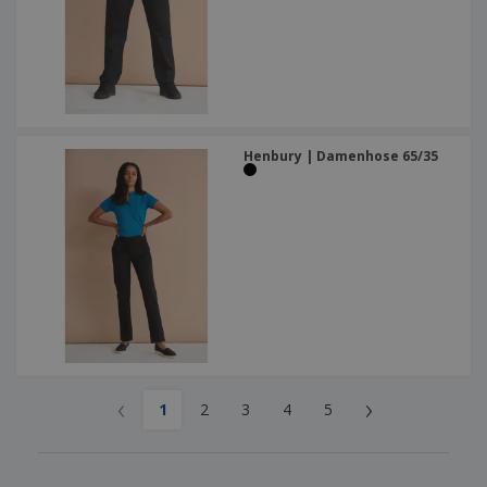
Henbury | Damenhose 65/35
‹
›
1
2
3
4
5