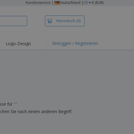
Kundenservice
|
Deutschland |
DE
€ (EUR)
Warenkorb
(0)
Einloggen / Registrieren
Logo-Design
hlights und
ebote
irts und Polos
kereien
oor-Aktivitäten
iten von zu Hause
sandkartons
sse für
"
"
onalisierte
uchen Sie nach einem anderen Begriff.
chenke
produkte
azine, Bücher und
aloge