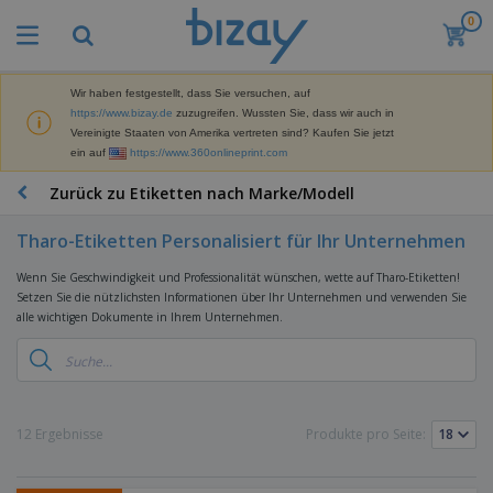
0
M
e
i
s
Wir haben festgestellt, dass Sie versuchen, auf
M
t
https://www.bizay.de
zuzugreifen. Wussten Sie, dass wir auch in
a
g
Vereinigte Staaten von Amerika vertreten sind? Kaufen Sie jetzt
r
e
ein auf
https://www.360onlineprint.com
k
k
W
e
a
e
Zurück zu Etiketten nach Marke/Modell
t
u
r
i
f
b
n
Tharo-Etiketten Personalisiert für Ihr Unternehmen
t
D
e
g
i
p
M
Wenn Sie Geschwindigkeit und Professionalität wünschen, wette auf Tharo-Etiketten!
s
r
a
Setzen Sie die nützlichsten Informationen über Ihr Unternehmen und verwenden Sie
p
o
t
alle wichtigen Dokumente in Ihrem Unternehmen.
B
l
d
e
ü
a
u
r
r
y
k
i
o
s
t
T
a
b
u
e
a
l
e
n
s
12 Ergebnisse
Produkte pro Seite:
d
d
c
a
A
K
h
r
u
l