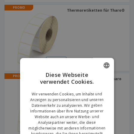
PROMO
Thermoretiketten für Tharo®
Diese Webseite
PROMO
Thermoretiketten für Tharo
verwendet Cookies.
ENGLISH
H-436
GERMAN
Wir verwenden Cookies, um Inhalte und
Anzeigen zu personalisieren und unseren
Datenverkehr zu analysieren. Wir geben
Informationen über Ihre Nutzung unserer
Website auch an unsere Werbe- und
Analysepartner weiter, die diese
möglicherweise mit anderen Informationen
kombinieren, die Sie ihnen bereitgestellt