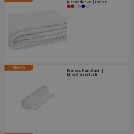
Kissendecke | Decke
+
2
PROMO
Fitness Handtuch |
Mikrofasertuch