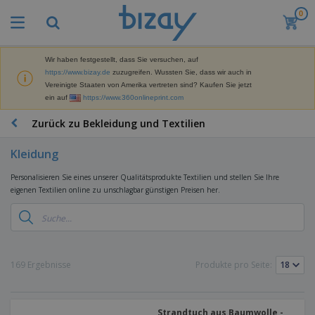
0
M
e
i
s
Wir haben festgestellt, dass Sie versuchen, auf
M
t
https://www.bizay.de
zuzugreifen. Wussten Sie, dass wir auch in
a
g
Vereinigte Staaten von Amerika vertreten sind? Kaufen Sie jetzt
r
e
ein auf
https://www.360onlineprint.com
k
k
W
e
a
e
Zurück zu Bekleidung und Textilien
t
u
r
i
f
b
n
Kleidung
t
D
e
g
i
p
M
Personalisieren Sie eines unserer Qualitätsprodukte Textilien und stellen Sie Ihre
s
r
a
eigenen Textilien online zu unschlagbar günstigen Preisen her.
p
o
t
B
l
d
e
ü
a
u
r
r
y
k
i
o
s
t
T
a
b
u
e
a
169 Ergebnisse
Produkte pro Seite:
l
e
n
s
d
d
c
a
A
K
h
r
u
l
Strandtuch aus Baumwolle -